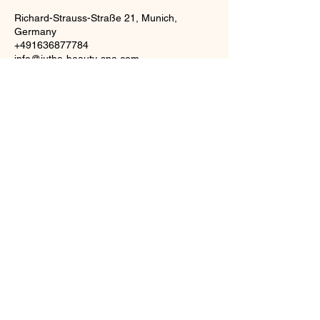
Richard-Strauss-Straße 21, Munich,
Germany
+491636877784
info@jutha-beauty-spa.com
J
UTHA
BEAU
TY SPA
info@jutha-beauty-
spa.com
©2023 von Jutha Beauty