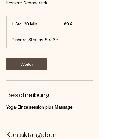
bessere Dehnbarkeit.
89
Euro
1 Std. 30 Min.
1
89 €
S
t
Richard-Strauss-Straße
d
3
0
M
Weiter
i
n
.
Beschreibung
Yoga-Einzelsession plus Massage
Kontaktangaben