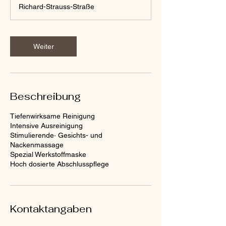
t
Richard-Strauss-Straße
d
1
5
M
Weiter
i
n
.
Beschreibung
Tiefenwirksame Reinigung
Intensive Ausreinigung
Stimulierende· Gesichts- und
Nackenmassage
Spezial Werkstoffmaske
Kontaktangaben