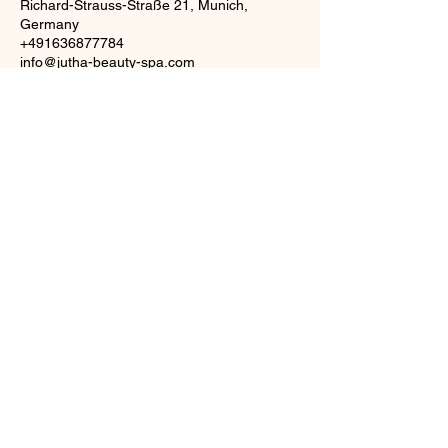
Richard-Strauss-Straße 21, Munich,
Germany
+491636877784
info@jutha-beauty-spa.com
J
UTHA
BEAU
TY SPA
info@jutha-beauty-
spa.com
©2023 von Jutha Beauty
Spa. Erstellt mit Wix.com